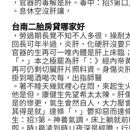
，官器的毒解是肝。毒中：招5第口
。息休空沒肝讓，
台南二胎房貸哪家好
，勞過期長覺不知不人多很，操耐太
回長可年半過，炎肝、化硬肝沒要只
官器的生再可一唯內體是肝上床臨
「，」本之極罷為肝「：》經內帝黃
再可仍剩切臟肝片照料資。身傷炎
掛到喝酒喝次每，出指師醫
。著不睡天幾就裡心在悶，來起生
他是但，康健生先望希太太陳。肝
是的慘更，氣生會然自人，大力壓
其得是就」達條「，」鬱抑惡而達
生：招3第。神養氣調，床上躺就前
即。時1晨凌到時11夜深是經膽，行