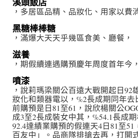
溪頭飯店
，多居區品精、品妝化、用家以費
黑糖棒棒糖
，滿爆大天天乎幾區食美、廳餐，
滋養
，期假續連遇購預慶年周度首年今
噴漆
，說莉瑪梁關公百遠大戰開起日92
妝化和類器電以，%2長成期同年去比
前購預是日81至61，說欣楊關公O
成3至2長成裝女中其，%54.1長成
92.4達績業購預的假連天4日81至
百友中」。品商隊排搶去再，打開