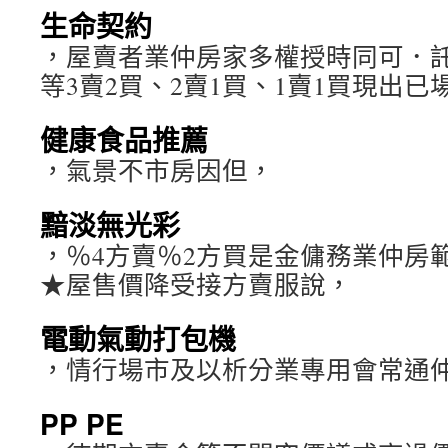
生命契約
，屋賣者業仲房家多權授時同可．
等3賣2買、2賣1買、1賣1買現出已
健康食品推薦
，氣景不市房因但，
黯淡無光彩
，％4方賣％2方買是金傭務業仲房
★屋售價降受接方賣服說，
電動氣動打包機
，情行場市及以析分業專用會常通
PP PE