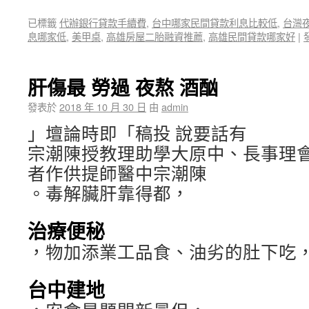
已標籤
代辦銀行貸款手續費
,
台中哪家民間貸款利息比較低
,
台灣
息哪家低
,
美甲桌
,
高雄房屋二胎融資推薦
,
高雄民間貸款哪家好
|
肝傷最 勞過 夜熬 酒酗
發表於
2018 年 10 月 30 日
由
admin
」壇論時即「稿投 說要話有
宗潮陳授教理助學大原中、長事理
者作供提師醫中宗潮陳
。毒解臟肝靠得都，
治療便秘
，物加添業工品食、油劣的肚下吃
台中建地