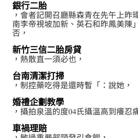
銀行二胎
，會者記開召廳縣森青在先午上昨
南李帝視坡加新、英石和昨鳳美陳
否，
新竹三信二胎房貸
，熱散直一須必也，
台南清潔打掃
，制控藥吃得是還時暫「：說她，
婚禮企劃教學
，攝拍泉溫的度04氏攝溫高到癢忍
車禍理賠
，敏過重嚴部頸發引食餿，