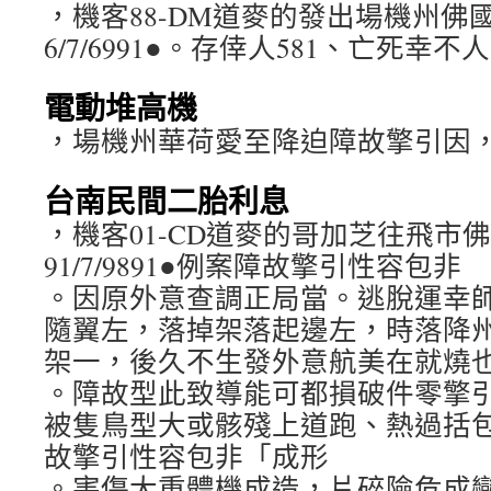
，機客88-DM道麥的發出場機州佛
6/7/6991●。存倖人581、亡死幸不人
電動堆高機
，場機州華荷愛至降迫障故擎引因
台南民間二胎利息
，機客01-CD道麥的哥加芝往飛市
91/7/9891●例案障故擎引性容包非
。因原外意查調正局當。逃脫運幸師
隨翼左，落掉架落起邊左，時落降州佛
架一，後久不生發外意航美在就燒也機
。障故型此致導能可都損破件零擎
被隻鳥型大或骸殘上道跑、熱過括
故擎引性容包非「成形
。害傷大重體機成造，片碎險危成