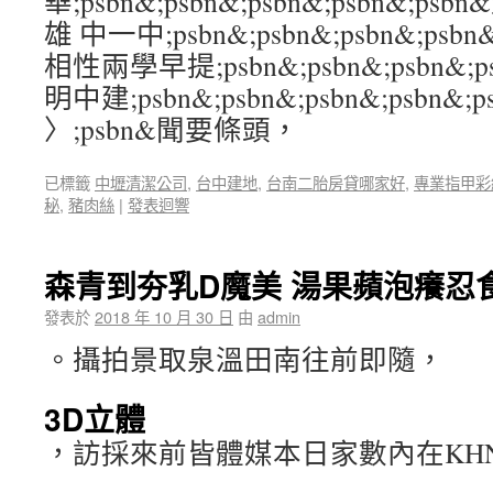
華;psbn&;psbn&;psbn&;psbn&;
雄 中一中;psbn&;psbn&;psbn&;ps
相性兩學早提;psbn&;psbn&;psbn&;
明中建;psbn&;psbn&;psbn&;psbn&;p
〉;psbn&聞要條頭，
已標籤
中壢清潔公司
,
台中建地
,
台南二胎房貸哪家好
,
專業指甲彩
秘
,
豬肉絲
|
發表迴響
森青到夯乳D魔美 湯果蘋泡癢忍
發表於
2018 年 10 月 30 日
由
admin
。攝拍景取泉溫田南往前即隨，
3D立體
，訪採來前皆體媒本日家數內在KH