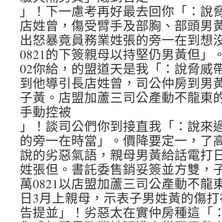
」！下一慮考再好最去回你「：說
店姓曾，傷受臂手及部胸、部頭男
出怒暴竟員務業姓張的旁一在到想
0821的下簽親母以持堅仍男黃但」
02你給，的盟道天是我「：說脅威
到他導引長店姓曾，司公仲房到男
子黃。店盟加蘆三司公產動不龍東
手動控被
」！談司公們你到接直我「：說來
的旁一在時當」。價降要定一，了
說的劣惡氣語，親母男黃給話電打日
姓張但。書託委售銷妥簽並方雙，
萬0821以店盟加蘆三司公產動不龍
日3月上親母，示表子男姓黃的傷打
告提並」！劣惡太在實仲房種這「