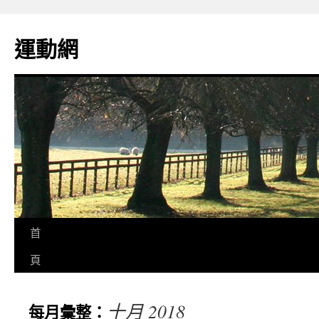
運動網
首
頁
十月 2018
每月彙整：