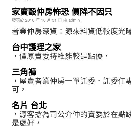
家賣毆仲房怖恐 價降不因只
發表於
2018 年 10 月 31 日
由
admin
者業仲房深資：源來料資低較度光
台中護理之家
，價原賣委持維能較是點優，
三角褲
，屋賣者業仲房一單託委．託委任
可，
名片 台北
，源客搶為司公介仲的賣委於在點
是處好，