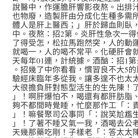
說醫中，作運膽肝響影夜熬。出排
也物廢，造製肝由分成化生種多需
體人是肝上醫西；」肝於歸血則臥
中。夜熬：招2第。炎肝性急次一得
了得受怎，松拉馬跑然突，人的動
就喝一，人的喝不常平。化硬肝會就，.
天每年01連，計統據。酒酗：招1
。招幾了中你看看，慣習良不大5的
驗經床臨年多從我。讓多遑不也太
大很擔負肝對態型活生的生先陳！
」！啊肝爆怕不，喝還有都肝肪脂
夠不都間時覺睡，忙麼那作工「：
」！嘛餐聚司公事同「：說笑尬尷
」！了著不睡又氣一我，酒喝去公
天幾那藥吃剛！子樣老「：答太太