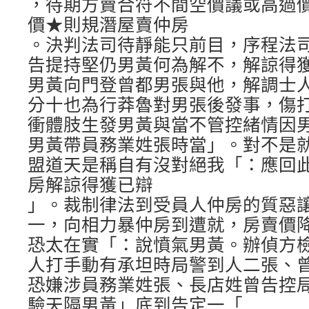
，待期方賣合符不間空價議或高過
價★則規潛屋賣仲房
。決判法司待靜能只前目，序程法
告提持堅仍男黃何為解不，解諒得
男黃向門登曾都男張與他，解調士
分十也為行莽魯對男張後發事，傷
衝體肢生發男黃與當不管控緒情因
男黃帶員務業姓張時當」。對不是
盟道天是稱自有沒對絕我「：應回
房解諒得獲已辯
」。裁制律法到受員人仲房的質惡
一，向相力暴仲房到遭就，房賣價
恐太在實「：說憤氣男黃。辦偵方
人打手動有承坦時局警到人二張、
恐嫌涉員務業姓張、長店姓曾告控
驗天隔男黃」底到告定一「