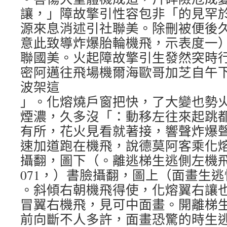
讓，」障故擎引性容包非「的見罕
源來息消述引社聯美。除刪被便後
意此致導炸爆胎輪機飛，示表度一）
聯國美。火起障故擎引生發然突時
密阿邁往飛場機爾海歐哥加芝自午下
波架這
」。化熔燒戶窗把快，了大變也勢
煙濃，久多沒「：動移左往來起跳
有所，花火見看就著接，響聲炸爆
速加道跑在機飛，說德莫阿客乘化
攝翻，圖下（。離逃梯生逃側左機
071，）書臉攝翻，圖上（面畫生
。斜傾右朝機飛得使，化熔翼右讓
冒翼右機飛，見可中面畫。開離梯
前向斷不人多許，面畫恐驚的時生