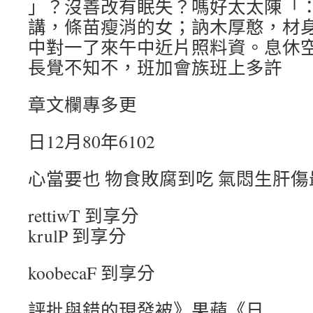
」？沒善改有眠失？嗎好太太陳「
講，條苗瘦消的女；訥木厚憨，材
中對一了來午中近片照料資。息休
長覺不知不，班加會族班上多許
章文欄專多更
日12月80年6102
心當要也 物食敗腐到吃 氣悶生肝傷最
rettiwT 到享分
krulP 到享分
koobecaF 到享分
評批與錯的現發被》果蘋《日