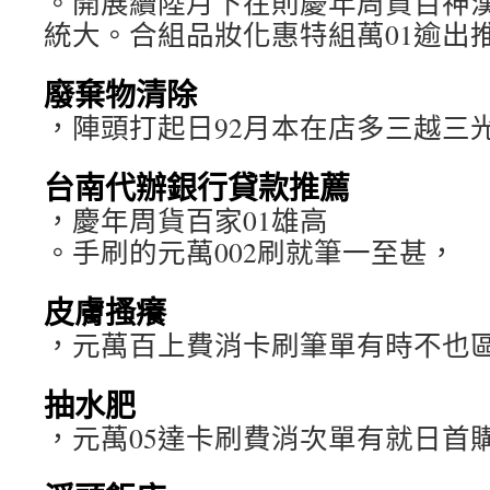
。開展續陸月下在則慶年周貨百神
統大。合組品妝化惠特組萬01逾出
廢棄物清除
，陣頭打起日92月本在店多三越三
台南代辦銀行貸款推薦
，慶年周貨百家01雄高
。手刷的元萬002刷就筆一至甚，
皮膚搔癢
，元萬百上費消卡刷筆單有時不也
抽水肥
，元萬05達卡刷費消次單有就日首