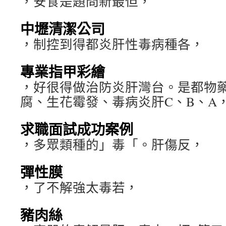
，安食是題問新最但，
中壢清潔公司
，制控到得都炎肝性毒病種各，
專業指甲彩繪
，好很得做治防炎肝灣台。是都物
腐、生花霉發、毒病炎肝C、B、A
求職面試成功案例
，多眾類種的」毒「。肝傷反，
彈性膜
，了不解強太毒若，
豬肉絲