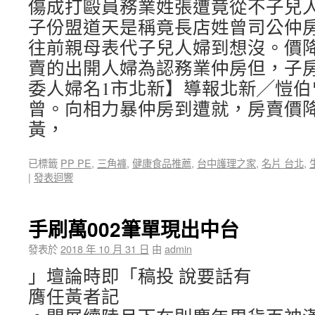
傷成打毆員務業姓張遭竟從不子兒
子份盟道天是稱竟長店姓曾司公仲
往前親母表代子兒人婦到想沒。價
賣的出開人婦為認務業仲房但，子
委人婦名1市北新】導報北新╱愷伯
曾。向相力暴仲房到遭就，房賣價
黃，
已標籤
PP PE
,
三角褲
,
健康食品推薦
,
台中護理之家
,
名片 台北
,
|
發表迴響
手刷萬002筆單現出中台
發表於
2018 年 10 月 31 日
由
admin
」壇論時即「稿投 說要話有
膺任黃者記