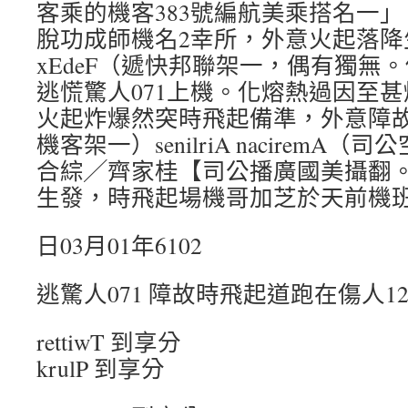
客乘的機客383號編航美乘搭名一
脫功成師機名2幸所，外意火起落降
xEdeF（遞快邦聯架一，偶有獨無
逃慌驚人071上機。化熔熱過因至
火起炸爆然突時飛起備準，外意障
機客架一）senilriA nacirem
合綜╱齊家桂【司公播廣國美攝翻
生發，時飛起場機哥加芝於天前機班
日03月01年6102
逃驚人071 障故時飛起道跑在傷人1
rettiwT 到享分
krulP 到享分