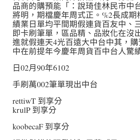
品商的購預能「：說琦佳林民市中
將明，期檔慶年周式正。%2長成期
績業日單均平間期假連貨百友中、三
即卡刷筆單，區品精、品妝化在沒出
進就假連天4光百遠大中台中其，購
中在前提年今慶年周貨百中台人驚
日02月90年6102
手刷萬002筆單現出中台
rettiwT 到享分
krulP 到享分
koobecaF 到享分