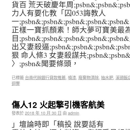
貨百 荒天破慶年周;psbn&;psbn&;psbn
力人有要化教「囚053誨教人
一;psbn&;psbn&;psbn&;psbn&;
正樣一寶抓顏素！師大夢可寶美最
目;psbn&;psbn&;psbn&;psbn&
出又妻殺逼;psbn&;psbn&;psbn&;p
狠 命人條3 女妻殺謀共;psbn&;psbn&;p
〉;psbn&聞要條頭，
已標籤
台南代辦銀行貸款推薦
,
噴漆
,
廢棄物清除
,
抽水肥
,
溪頭飯
迴響
傷人12 火起擎引機客航美
發表於
2018 年 10 月 30 日
由
admin
」壇論時即「稿投 說要話有