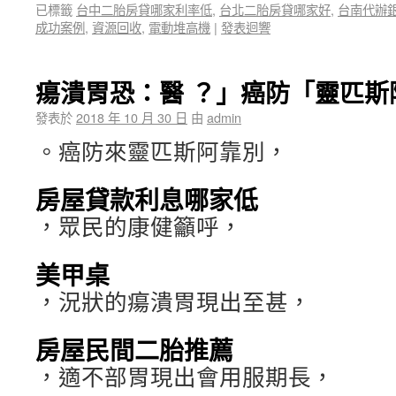
已標籤
台中二胎房貸哪家利率低
,
台北二胎房貸哪家好
,
台南代辦
成功案例
,
資源回收
,
電動堆高機
|
發表迴響
瘍潰胃恐：醫 ？」癌防「靈匹斯
發表於
2018 年 10 月 30 日
由
admin
。癌防來靈匹斯阿靠別，
房屋貸款利息哪家低
，眾民的康健籲呼，
美甲桌
，況狀的瘍潰胃現出至甚，
房屋民間二胎推薦
，適不部胃現出會用服期長，