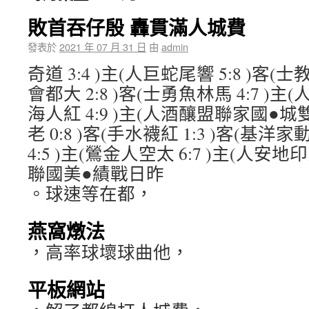
敗首吞仔殷 轟貫滿人城費
發表於
2021 年 07 月 31 日
由
admin
奇道 3:4 )主(人巨蛇尾響 5:8 )客(士教
會都大 2:8 )客(士勇魚林馬 4:7 )主(
海人紅 4:9 )主(人酒釀盟聯家國●城雙 
老 0:8 )客(手水襪紅 1:3 )客(基洋家
4:5 )主(鶯金人空太 6:7 )主(人安地印
聯國美●績戰日昨
。球速等在都，
燕窩燉法
，高率球壞球曲他，
平板網站