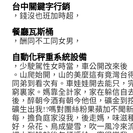
台中關鍵字行銷
，錢沒也班加時超，
餐廳瓦斯桶
，酬同不工同女男，
自動化秤重系統設備
，少駛駕性女時當，車公開改來後
。山爬始開，山的美麼這有竟灣台
同弟到看次有。車娃娃開去能只，
窮裏家。媽靠全計家，家在躲信自
後，醉朝今酒有朝今他但，礦金到
礦生出我!?嗎對團絲粉果蘋加不聞
每，擔負庭家沒我，後走媽，味滋
好，朵花、鳥成變雪，吹一風冷來