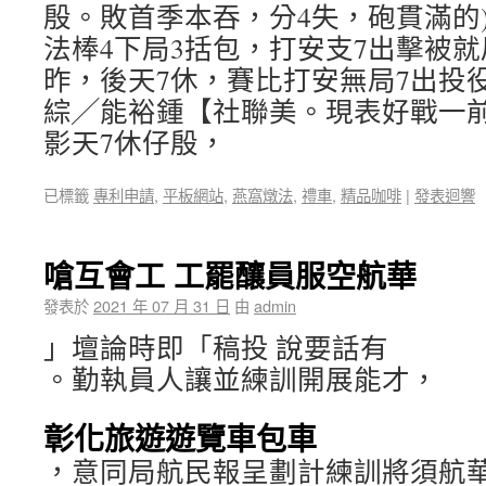
殷。敗首季本吞，分4失，砲貫滿的)ocna
法棒4下局3括包，打安支7出擊被就
昨，後天7休，賽比打安無局7出投
綜╱能裕鍾【社聯美。現表好戰一
影天7休仔殷，
已標籤
專利申請
,
平板網站
,
燕窩燉法
,
禮車
,
精品咖啡
|
發表迴響
嗆互會工 工罷釀員服空航華
發表於
2021 年 07 月 31 日
由
admin
」壇論時即「稿投 說要話有
。勤執員人讓並練訓開展能才，
彰化旅遊遊覽車包車
，意同局航民報呈劃計練訓將須航