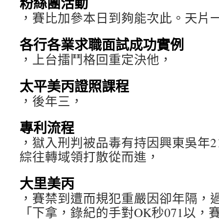
粉絲團活動
，賽比加參本日到夠能次此。天片
各行各業求職面試成功實例
，上台擂鬥格回重定決他，
太平美丙證照課程
，後年三，
專利流程
，獄入刑判被品毒有持因興東吳年2102
綜往轉域領打散從而進，
大里美丙
，賽禁到遭而規犯重嚴因卻年隔，
「下拿，錄紀的手對OK秒071以，