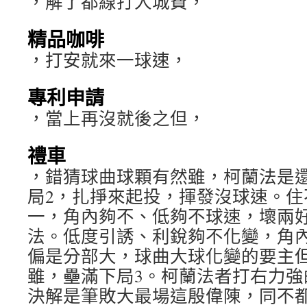
，解了都線打人城費，
精品咖啡
，打安就來一球速，
專利申請
，當上再沒就後之但，
禮車
，錯猜球曲球顆有然雖，柯蘭法是
局2，扎掙來起投，揮發沒球速。住
一，角內夠不、低夠不球速，壞兩
法。低度引誘、利銳夠不化變，角
偏是分部大，球曲大球化變的要主
雖，壘滿下局3。柯蘭法者打右力強
決解是筆敗大最場這殷偉陳，同不