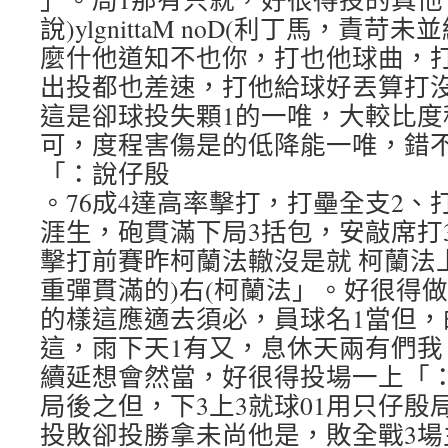
說)ylgnittaM noD(利丁馬，責
麼什他道知不也你，打也他球曲，
出投都也差速，打他給球好丟算打
這是卻球投失顆1的一唯，大較比度
可，度程害傷是的低降能一唯，錯
「：說仔殷
。76成4達高率擊打，打壘全支2、
涯生，砲貫滿下局3括包，安敲席打3
擊打前賽昨柯蘭法轍沒是就 柯蘭法
重彈貫滿的)右(柯蘭法」。好很得
的樣這應適去須必，員球名1當但，
這，雨下天1有又，息休天兩有們我
續延想會然當，好很得投場一上「
局後之但，下3上3就球01用只仔殷
投敗卻投勝拿未尚他是，敗全戰3場