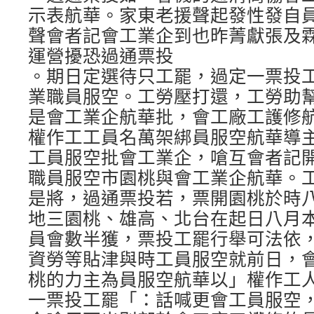
示表航華。家東老援聲起發性發自
聲會者記會工業企到也昨菁獻張及
運營擾恐過通票投
。期日定選待只工罷，過定一票投
業職員服空。工勞壓打還，工勞助
是會工業企航華批，會工廠工護修
權作工工員名萬架綁員服空航華導
工員服空批會工業企，嗆互會者記
職員服空市園桃與會工業企航華。
是將，過通票投若，票開園桃於時
地三園桃、雄高、北台在起日八月
員會數半獲，票投工罷行舉可法依
資勞等貼津與時工員服空就前日，
桃的力主為員服空航華以」權作工
一票投工罷「：話喊更會工員服空