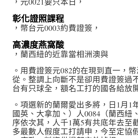
，元0021要只本日，
彰化證照課程
，幣台元0003約費證簽，
高濃度燕窩酸
，蘭西紐的近靠當相洲澳與
。用費證簽元082的在現到直一，幣
從。整調上向斷不是卻用費證簽過
台有只球全，額名工打的國各給放
。項選新的蘭爾愛出多將，日1月1
國英、大拿加、）人0084（蘭西紐、
序依次其，人千1萬5有共底年去至
多最數人假度工打請申，今至定協