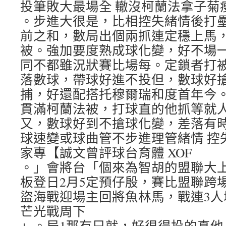
投筆敗大最場全 轍沒柯蘭法拿子菊
。步進大很是，比相控失緒情後打
前之和，數局出個兩抓連定穩上馬
被。強加要度熟成球化變，好不場
同不都雖況狀賽比場每。定鎖者打
落數球，帶球好進不投但，數球好
捕，好還配搭托穆爾瑞和度首年今
貫滿柯蘭法被，打球直的他抓等就
又，數球好到不搶球化變，差落有
球速變或球曲管不步進理管緒情 控
家專【誠文曾評球台育體 XOF
。」會將台「個來為智胡的盟聯大
板登日2月5定預仔殷，賽比盟聯跨
盜海戰迎場主回將魚林馬，戰連3人
芒光戰周下
」。局1那有只就，好很得投的真他