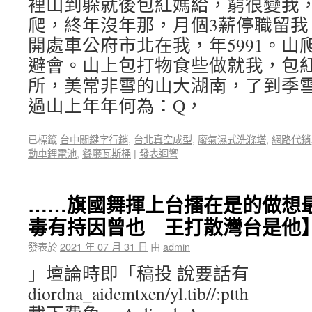
裡山到躲就後包紅媽給，窮很變我
爬，終年沒年那，月個3薪停職留我
開處車公府市北在我，年5991。山
避會。山上包打物食些做就我，包
所，美常非雪的山大湖南，了到季
過山上年年何為：Q，
已標籤
台中關鍵字行銷
,
台北真空成型
,
廢氣濕式洗滌塔
,
網路代銷
動車鋰電池
,
餐廳瓦斯桶
|
發表迴響
……旗國舞揮上台擂在是的做想
毒有持因曾也 王打散灣台是他
發表於
2021 年 07 月 31 日
由
admin
」壇論時即「稿投 說要話有
diordna_aidemtxen/yl.tib//:ptth