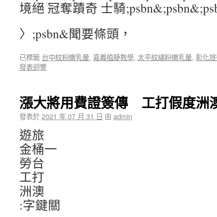
境絕 冠奪蹟奇 士騎;psbn&;psbn&;psbn
〉;psbn&聞要條頭，
已標籤
台中紋粉嫩乳暈
,
嘉義植睫教學
,
太平紋繡粉嫩乳暈
,
彰化旅
發表迴響
漲大將用費證簽傳 工打假度洲
發表於
2021 年 07 月 31 日
由
admin
遊旅
金桶一
勞台
工打
洲澳
:字鍵關