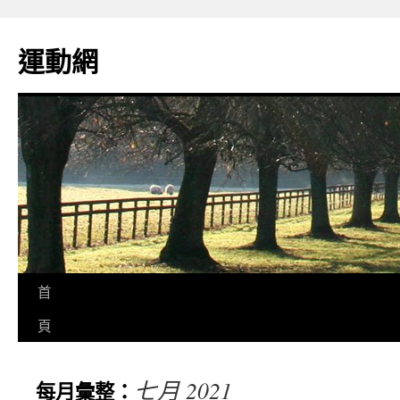
運動網
首
頁
七月 2021
每月彙整：