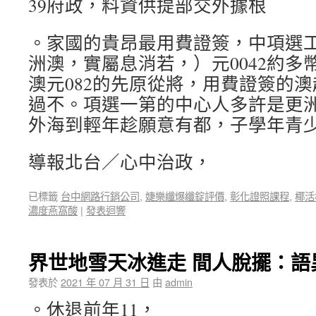
39府政，料資供提部交外據根
。家國的貴昂最用費證簽，中項選
洲澳，實屬息消若，）元0042約多
澳元082的先原從將，用費證簽的
過不。項選一第的中心人多許是更
外海到輕年趁願意有都，子學年青
導報北台／心中治政，
已標籤
台中網路行銷公司
,
婕樂纖爆纖錠評價
,
彰化證照課程
,
椰活
濃度燕窩酸
|
發表迴響
界世地雪天冰進走 間人脫擺：語
發表於
2021 年 07 月 31 日
由
admin
。休退前年11，